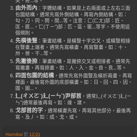
尖、奇...等。
由外而內
：字體結構，如果是上右兩面或上左右三面
包圍結構，通常先寫外側結構，再寫內側結構，如：
勾、刀、同、問、間...等。注意：匚(ㄈㄤ)部：匠、
匡、匪...，匸(ㄒㄧˇ)部：匹、區、匿...等字，不使用這
個規則。
先橫後豎
：筆畫結構，是橫豎十字交叉，或橫豎相接
在豎畫上端者，通常先寫橫畫，再寫豎畫，如：十、
卅、卌、干...等。
先撇後捺
：筆畫結構，是撇捺交叉或相接者，通常先
寫撇畫，再寫捺畫，如：人、入、金、良、艮...等。
四面包圍的結構
，通常先寫外圍豎及橫折兩畫，再寫
裡面，最後寫外圍的底部橫畫。如：日、回、四、因、
國、圖...。
辶(ㄔㄨㄛˋ)廴(ㄧㄣˇ)尹部首
，通常辶(ㄔㄨㄛˋ)廴(ㄧ
ㄣˇ)通常最後再寫。如：達、建。
戈部首的字
，通常橫畫先寫，再寫其他部分，最後再
寫、及丿。如：成、戈、或。
Hannibal
於
12:01