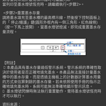
當列印至墨水燈號恆亮時，請繼續執行<步驟2>。
<步驟2>重置墨水存量
請將墨水填充至墨水槽的最高標示線，然後按下控制面板上
的「 停止/維護」鍵(圓形外框內有一倒三角形，紅色線條)
（按一下馬上放開），當墨水燈號熄滅，即完成重置墨水存
量流程。
【附註】
 本產品具有墨水存量過低警示系統。警示系統的準確性取
決於使用者是否正確地填充墨水。本產品無法直接計量墨水
槽中的墨水存量，而是透過主機板上的計數器計算墨水用量
的方式來估算剩餘的墨水存量。若未依照使用手冊的指示正
確地填充墨水時，系統可能無法準確地顯示警示訊息。
 墨水燈號閃爍時無法執行重置動作，需待墨水燈號恆亮時
才可以執行。
資料來源：