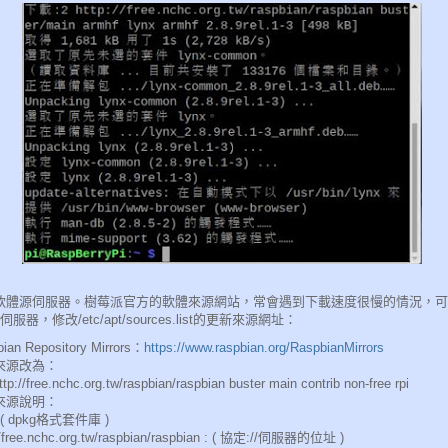
軟體源伺服器。樹莓派官方的軟體來源網站，常會遇到下載速度很慢的情況，可
or伺服器，修改/etc/apt/sources.list的更新來源網址：
ian Repository Mirrors：
https://www.raspbian.org/RaspbianMirrors
來源改為：
ttp://free.nchc.org.tw/raspbian/raspbian buster main contrib non-free rpi
來源說明：
: ( dpkg格式套件庫 )
//free.nchc.org.tw/raspbian/raspbian : ( 協定://伺服器的位址 )