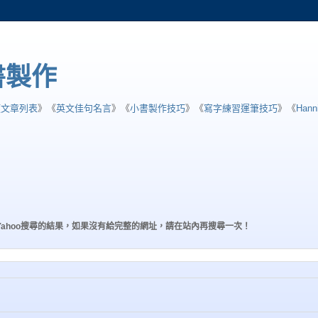
小書製作
類文章列表
》《
英文佳句名言
》《
小書製作技巧
》《
寫字練習運筆技巧
》《
Han
Yahoo搜尋的結果，如果沒有給完整的網址，請在站內再搜尋一次！