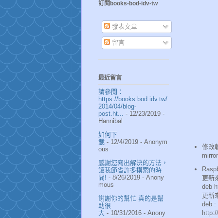
訂閱books-bod-idv-tw
發表文章
留言
最近留言
請參閱：
https://books.bod.idv.tw/
2014/04/blog-
post.ht...
- 12/23/2019
-
Hannibal
如何下
載
- 12/4/2019
- Anonym
修改
ous
mirr
感謝您寫出解決的方法，
Raspb
讓我節省許多摸索的時
間!
- 8/26/2019
- Anony
更新
mous
deb h
更新
謝謝你的幫忙 真的是幫
deb 
助很
http:
大
- 10/31/2016
- Anony