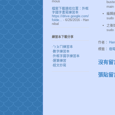
mous
bust
main 
檔案下載連結位置：外框
字國字書寫練習本
編輯
https://drive.google.com/
sudo 
folde...
- 6/26/2016
- Han
nibal
之後
sudo 
練習本下載分享
作者：
Han
‧
ㄅㄆㄇ練習本
標籤：
樹
‧
數字練習本
‧
外框字國字練習本
‧
運筆練習
沒有留
‧
經文抄寫
張貼留