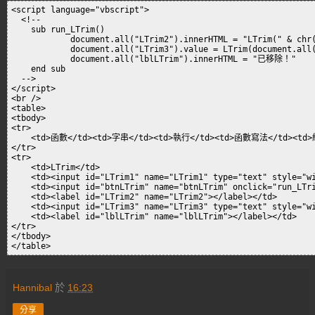
<script language="vbscript">

  <!--

    sub run_LTrim()

            document.all("LTrim2").innerHTML = "LTrim(" & chr(
            document.all("LTrim3").value = LTrim(document.all(
            document.all("lblLTrim").innerHTML = "已移除！"

    end sub

  -->

</script>

<br />

<table>

<tbody>

<tr>

    <td>函數</td><td>字串</td><td>執行</td><td>函數寫法</td><td>
</tr>

<tr>

    <td>LTrim</td>

    <td><input id="LTrim1" name="LTrim1" type="text" style="wi
    <td><input id="btnLTrim" name="btnLTrim" onclick="run_LTri
    <td><label id="LTrim2" name="LTrim2"></label></td>

    <td><input id="LTrim3" name="LTrim3" type="text" style="wi
    <td><label id="lblLTrim" name="lblLTrim"></label></td>

</tr>

</tbody> 

Hannibal
於
16:23
分享