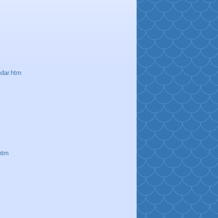
ndar.htm
htm