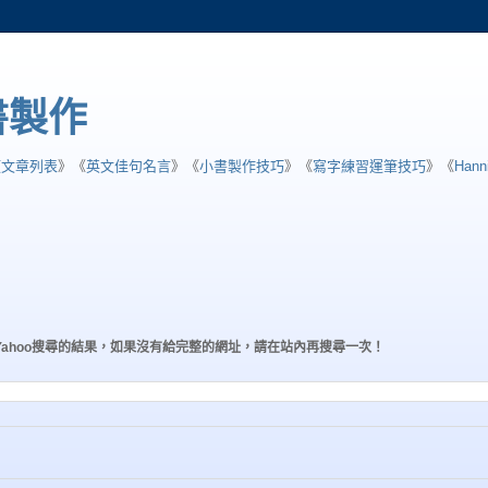
小書製作
類文章列表
》《
英文佳句名言
》《
小書製作技巧
》《
寫字練習運筆技巧
》《
Han
Yahoo搜尋的結果，如果沒有給完整的網址，請在站內再搜尋一次！