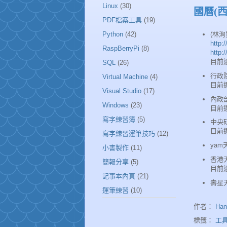
Linux
(30)
國曆(
PDF檔案工具
(19)
Python
(42)
(林
http:
RaspBerryPi
(8)
http:
目前適
SQL
(26)
行政院
Virtual Machine
(4)
目前適
Visual Studio
(17)
內政
Windows
(23)
目前
寫字練習簿
(5)
中央
目前適
寫字練習運筆技巧
(12)
yam
小書製作
(11)
香港
簡報分享
(5)
目前適
記事本內頁
(21)
壽星
運筆練習
(10)
作者：
Han
標籤：
工