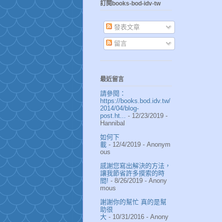
訂閱books-bod-idv-tw
發表文章
留言
最近留言
請參閱：
https://books.bod.idv.tw/
2014/04/blog-
post.ht...
- 12/23/2019
-
Hannibal
如何下
載
- 12/4/2019
- Anonym
ous
感謝您寫出解決的方法，
讓我節省許多摸索的時
間!
- 8/26/2019
- Anony
mous
謝謝你的幫忙 真的是幫
助很
大
- 10/31/2016
- Anony