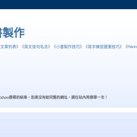
小書製作
類文章列表
》《
英文佳句名言
》《
小書製作技巧
》《
寫字練習運筆技巧
》《
Han
Yahoo搜尋的結果，如果沒有給完整的網址，請在站內再搜尋一次！