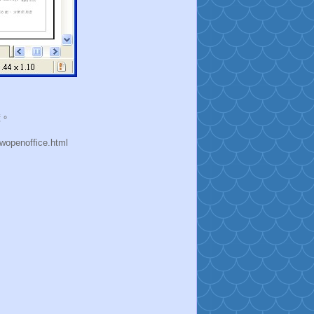
樣。
penoffice.html