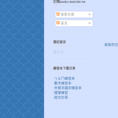
訂閱books-bod-idv-tw
發表文章
留言
最近留言
較新的
載入中…
練習本下載分享
‧
ㄅㄆㄇ練習本
‧
數字練習本
‧
外框字國字練習本
‧
運筆練習
‧
經文抄寫