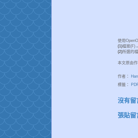
使用OpenOf
(1)
檔案(F
(2)
所選的檔
本文原由作者本人於
作者：
Han
標籤：
PD
沒有留
張貼留